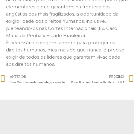
elementares e que garantem, na fronteira das
angústias dos mais fragilizados, a oportunidade da
exigibilidade dos direitos humanos, inclusive,
pleiteando-os nas Cortes Internacionais (Ex. Caso
Maria da Penha x Estado Brasileiro).
É necessário coragem sempre para proteger os
direitos humanos, mas mais do que nunca, é preciso
exigir de todos os líderes que garantam vivacidade
aos direitos humanos.
ANTERIOR
PRÓXIMO
CovacCast. O sobrestamento de processos de autorização de cursos e de credenciamento de instituições de educação superior na modalidade a distância e suas consequências.
Covac Direito ao Assunto: De olho em 2024