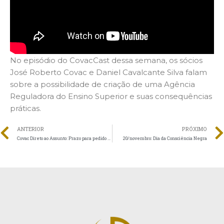
No episódio do CovacCast dessa semana, os sócios
José Roberto Covac e Daniel Cavalcante Silva falam
sobre a possibilidade de criação de uma Agência
Reguladora do Ensino Superior e suas consequências
práticas.
ANTERIOR
PRÓXIMO
Covac Direto ao Assunto: Prazo para pedido de renovação do Cebas
20/novembro: Dia da Consciência Negra