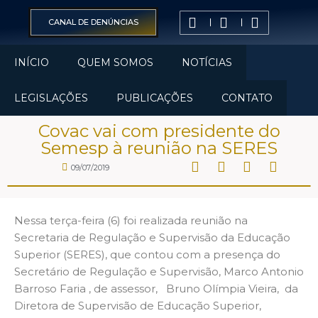
CANAL DE DENÚNCIAS
INÍCIO
QUEM SOMOS
NOTÍCIAS
LEGISLAÇÕES
PUBLICAÇÕES
CONTATO
Covac vai com presidente do
Semesp à reunião na SERES
09/07/2019
Nessa terça-feira (6) foi realizada reunião na
Secretaria de Regulação e Supervisão da Educação
Superior (SERES), que contou com a presença do
Secretário de Regulação e Supervisão, Marco Antonio
Barroso Faria , de assessor, Bruno Olímpia Vieira, da
Diretora de Supervisão de Educação Superior,