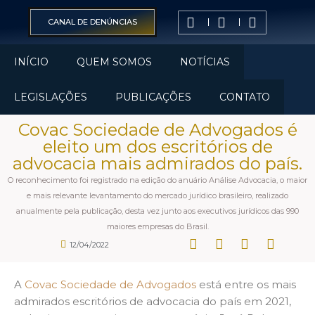
CANAL DE DENÚNCIAS
INÍCIO
QUEM SOMOS
NOTÍCIAS
LEGISLAÇÕES
PUBLICAÇÕES
CONTATO
Covac Sociedade de Advogados é
eleito um dos escritórios de
advocacia mais admirados do país.
O reconhecimento foi registrado na edição do anuário Análise Advocacia, o maior
e mais relevante levantamento do mercado jurídico brasileiro, realizado
anualmente pela publicação, desta vez junto aos executivos jurídicos das 990
maiores empresas do Brasil.
12/04/2022
A
Covac Sociedade de Advogados
está entre os mais
admirados escritórios de advocacia do país em 2021,