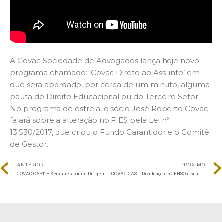
A Covac Sociedade de Advogados lança hoje novo
programa chamado: ‘Covac Direto ao Assunto’ em
que será abordado, por cerca de um minuto, alguma
pauta do Direito Educacional ou do Terceiro Setor.
No programa de estreia, o sócio José Roberto Covac
falará sobre a alteração no FIES pela Lei nº
13.530/2017, que criou o Fundo Garantidor e o Comitê
de Gestor.
ANTERIOR
PRÓXIMO
COVAC CAST – Remuneração de Dirigentes em Entidades Filantrópicas e Sem Fins Lucrativos
COVAC CAST: Divulgação do CENSO e sua repercussão