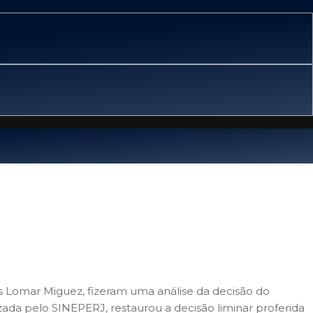
os Lomar Miguez, fizeram uma análise da decisão do
zada pelo SINEPERJ, restaurou a decisão liminar proferida