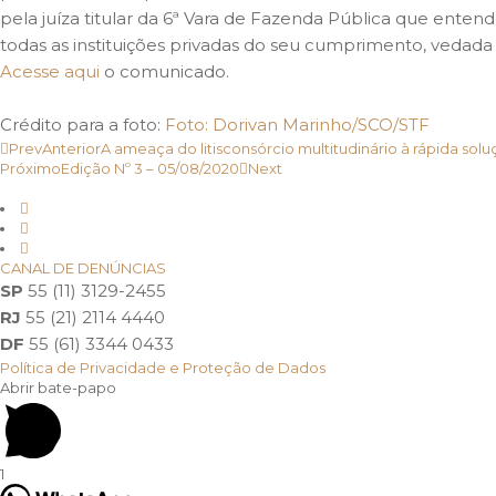
pela juíza titular da 6ª Vara de Fazenda Pública que enten
todas as instituições privadas do seu cumprimento, vedad
Acesse aqui
o comunicado.
Crédito para a foto:
Foto: Dorivan Marinho/SCO/STF
Prev
Anterior
A ameaça do litisconsórcio multitudinário à rápida solu
Próximo
Edição Nº 3 – 05/08/2020
Next
CANAL DE DENÚNCIAS
SP
55 (11) 3129-2455
RJ
55 (21) 2114 4440
DF
55 (61) 3344 0433
Política de Privacidade e Proteção de Dados
Abrir bate-papo
1