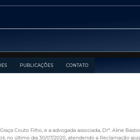
ÕES
PUBLICAÇÕES
CONTATO
Graça Couto Filho, e a advogada associada, Drª. Aline Bast
oli, no último dia 30/07/2020, atendendo a Reclamação ajui