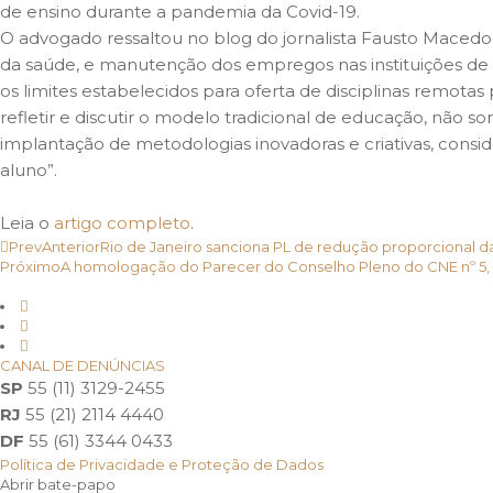
de ensino durante a pandemia da Covid-19.
O advogado ressaltou no blog do jornalista Fausto Macedo
da saúde, e manutenção dos empregos nas instituições de
os limites estabelecidos para oferta de disciplinas remota
refletir e discutir o modelo tradicional de educação, não 
implantação de metodologias inovadoras e criativas, conside
aluno”.
Leia o
artigo completo
.
Prev
Anterior
Rio de Janeiro sanciona PL de redução proporcional d
Próximo
A homologação do Parecer do Conselho Pleno do CNE nº 5, de
CANAL DE DENÚNCIAS
SP
55 (11) 3129-2455
RJ
55 (21) 2114 4440
DF
55 (61) 3344 0433
Política de Privacidade e Proteção de Dados
Abrir bate-papo