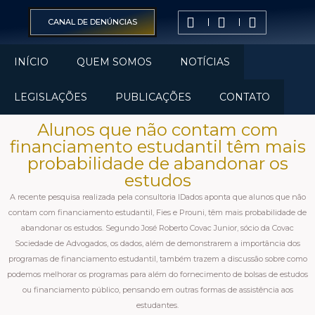
CANAL DE DENÚNCIAS
INÍCIO
QUEM SOMOS
NOTÍCIAS
LEGISLAÇÕES
PUBLICAÇÕES
CONTATO
Alunos que não contam com
financiamento estudantil têm mais
probabilidade de abandonar os
estudos
A recente pesquisa realizada pela consultoria IDados aponta que alunos que não
contam com financiamento estudantil, Fies e Prouni, têm mais probabilidade de
abandonar os estudos. Segundo José Roberto Covac Junior, sócio da Covac
Sociedade de Advogados, os dados, além de demonstrarem a importância dos
programas de financiamento estudantil, também trazem a discussão sobre como
podemos melhorar os programas para além do fornecimento de bolsas de estudos
ou financiamento público, pensando em outras formas de assistência aos
estudantes.