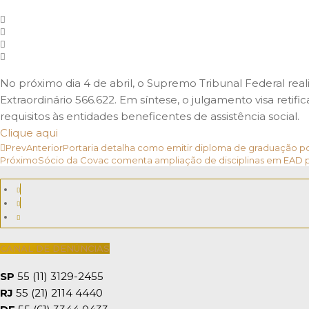
No próximo dia 4 de abril, o Supremo Tribunal Federal reali
Extraordinário 566.622. Em síntese, o julgamento visa reti
requisitos às entidades beneficentes de assistência social.
Clique aqui
Prev
Anterior
Portaria detalha como emitir diploma de graduação po
Próximo
Sócio da Covac comenta ampliação de disciplinas em EAD 
CANAL DE DENÚNCIAS
SP
55 (11) 3129-2455
RJ
55 (21) 2114 4440