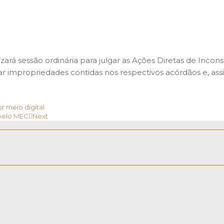
zará sessão ordinária para julgar as Ações Diretas de Incon
ficar impropriedades contidas nos respectivos acórdãos e, a
r meio digital
pelo MEC
Next