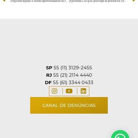
Etiqueta digital e novas oportunidades no retorno à presencialidade
Aprovada Lei que prorroga os prazos de reuniões e assembleias de associações e fundações
SP
55 (11) 3129-2455
RJ
55 (21) 2114 4440
DF
55 (61) 3344 0433
CANAL DE DENÚNCIAS