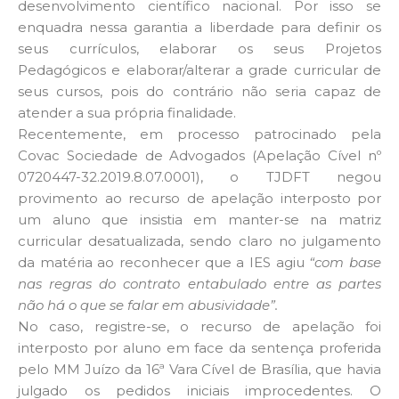
desenvolvimento científico nacional. Por isso se
enquadra nessa garantia a liberdade para definir os
seus currículos, elaborar os seus Projetos
Pedagógicos e elaborar/alterar a grade curricular de
seus cursos, pois do contrário não seria capaz de
atender a sua própria finalidade.
Recentemente, em processo patrocinado pela
Covac Sociedade de Advogados (Apelação Cível nº
0720447-32.2019.8.07.0001), o TJDFT negou
provimento ao recurso de apelação interposto por
um aluno que insistia em manter-se na matriz
curricular desatualizada, sendo claro no julgamento
da matéria ao reconhecer que a IES agiu
“com base
nas regras do contrato entabulado entre as partes
não há o que se falar em abusividade”.
No caso, registre-se, o recurso de apelação foi
interposto por aluno em face da sentença proferida
pelo MM Juízo da 16ª Vara Cível de Brasília, que havia
julgado os pedidos iniciais improcedentes. O