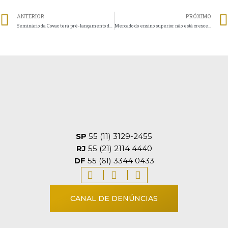
ANTERIOR
PRÓXIMO
Seminário da Covac terá pré-lançamento do Manual de Compliance
Mercado do ensino superior não está crescendo, diz diretor do Semesp
SP
55 (11) 3129-2455
RJ
55 (21) 2114 4440
DF
55 (61) 3344 0433
CANAL DE DENÚNCIAS