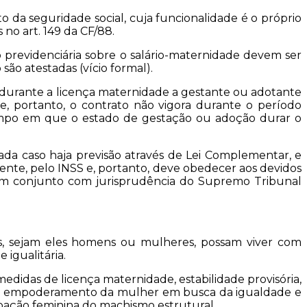
o da seguridade social, cuja funcionalidade é o próprio
 no art. 149 da CF/88.
ição previdenciária sobre o salário-maternidade devem ser
ão atestadas (vício formal).
 durante a licença maternidade a gestante ou adotante
 e, portanto, o contrato não vigora durante o período
tempo em que o estado de gestação ou adoção durar o
dada caso haja previsão através de Lei Complementar, e
mente, pelo INSS e, portanto, deve obedecer aos devidos
88 em conjunto com jurisprudência do Supremo Tribunal
es, sejam eles homens ou mulheres, possam viver com
igualitária.
edidas de licença maternidade, estabilidade provisória,
em o empoderamento da mulher em busca da igualdade e
ipação feminina do machismo estrutural.