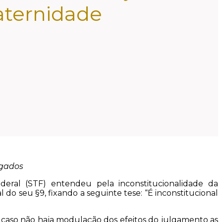
maternidade
ogados
deral (STF) entendeu pela inconstitucionalidade da
al do seu §9, fixando a seguinte tese: “É inconstitucional
is caso não haja modulação dos efeitos do julgamento as