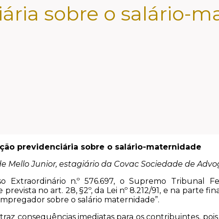
ária sobre o salário-
ição previdenciária sobre o salário-maternidade
 de Mello Junior, estagiário da Covac Sociedade de Adv
 Extraordinário n.º 576.697, o Supremo Tribunal Fe
revista no art. 28, §2º, da Lei nº 8.212/91, e na parte fin
 empregador sobre o salário maternidade”.
, traz consequências imediatas para os contribuintes, po