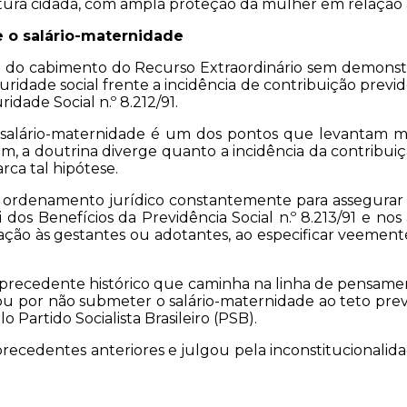
ura cidadã, com ampla proteção da mulher em relação ao
e o salário-maternidade
o cabimento do Recurso Extraordinário sem demonstr
idade social frente a incidência de contribuição previden
ridade Social n.º 8.212/91.
 salário-maternidade é um dos pontos que levantam mai
, a doutrina diverge quanto a incidência da contribuiç
arca tal hipótese.
 ordenamento jurídico constantemente para assegurar um
a Lei dos Benefícios da Previdência Social n.º 8.213/91 e n
ção às gestantes ou adotantes, ao especificar veement
um precedente histórico que caminha na linha de pensam
por não submeter o salário-maternidade ao teto previ
o Partido Socialista Brasileiro (PSB).
ecedentes anteriores e julgou pela inconstitucionalida