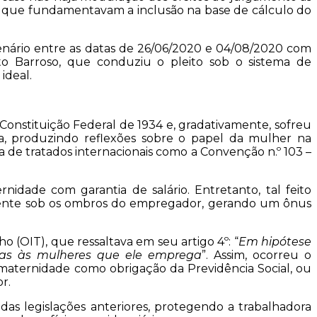
vos que fundamentavam a inclusão na base de cálculo do
enário entre as datas de 26/06/2020 e 04/08/2020 com
rto Barroso, que conduziu o pleito sob o sistema de
ideal.
 Constituição Federal de 1934 e, gradativamente, sofreu
ia, produzindo reflexões sobre o papel da mulher na
 de tratados internacionais como a Convenção n.º 103 –
nidade com garantia de salário. Entretanto, tal feito
lmente sob os ombros do empregador, gerando um ônus
 (OIT), que ressaltava em seu artigo 4º: “
Em hipótese
das às mulheres que ele emprega
”. Assim, ocorreu o
io-maternidade como obrigação da Previdência Social, ou
r.
 das legislações anteriores, protegendo a trabalhadora