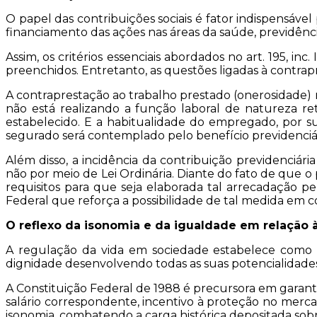
O papel das contribuições sociais é fator indispensáve
financiamento das ações nas áreas da saúde, previdência 
Assim, os critérios essenciais abordados no art. 195, in
preenchidos. Entretanto, as questões ligadas à contrap
A contraprestação ao trabalho prestado (onerosidade)
não está realizando a função laboral de natureza ret
estabelecido. E a habitualidade do empregado, por 
segurado será contemplado pelo benefício previdenciár
Além disso, a incidência da contribuição previdenciár
não por meio de Lei Ordinária. Diante do fato de que o
requisitos para que seja elaborada tal arrecadação p
Federal que reforça a possibilidade de tal medida em co
O reflexo da isonomia e da igualdade em relação 
A regulação da vida em sociedade estabelece como p
dignidade desenvolvendo todas as suas potencialidades e
A Constituição Federal de 1988 é precursora em garanti
salário correspondente, incentivo à proteção no mer
isonomia, combatendo a carga histórica depositada sob