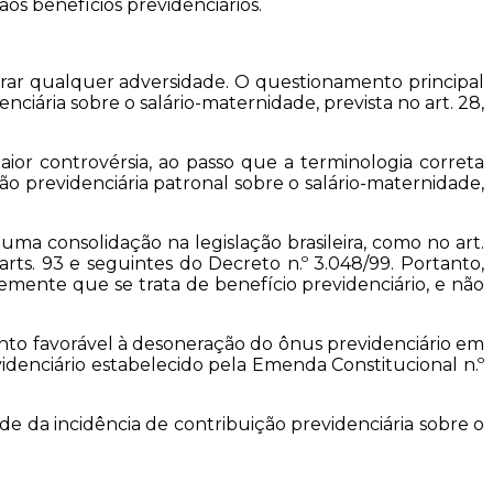
s benefícios previdenciários.
ar qualquer adversidade. O questionamento principal
ciária sobre o salário-maternidade, prevista no art. 28,
or controvérsia, ao passo que a terminologia correta
ão previdenciária patronal sobre o salário-maternidade,
a consolidação na legislação brasileira, como no art.
os arts. 93 e seguintes do Decreto n.º 3.048/99. Portanto,
emente que se trata de benefício previdenciário, e não
ento favorável à desoneração do ônus previdenciário em
denciário estabelecido pela Emenda Constitucional n.º
de da incidência de contribuição previdenciária sobre o