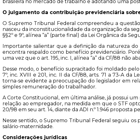
brasileira no mercado de trabalho e adotando uma post
O julgamento da contribuição previdenciária sobr
O Supremo Tribunal Federal compreendeu a questão d
nasceu da inconstitucionalidade da organização da segur
§§2º e 9º, alínea “a” (parte final) da Lei Orgânica da Segu
Importante salientar que a definição da natureza do
encontra respaldo como benefício previdenciário. Porém
uma vez que o art. 195, inc. I, alínea “a” da CF/88 não ab
Desse modo, o benefício supracitado foi moldado pelo
7º, inc. XVIII e 201, inc. II da CF/88, arts. 71 a 73-A d
torna-se evidente a preocupação do legislador em rela
simples remuneração do trabalhador.
A Corte Constitucional, em última análise, já possui 
relação ao empregador, na medida em que o STF optou 
20/98 em seu art. 14, diante da ADI n.º 1.946 proposta pel
Nesse sentido, o Supremo Tribunal Federal seguiu os pr
salário-maternidade.
Considerações jurídicas