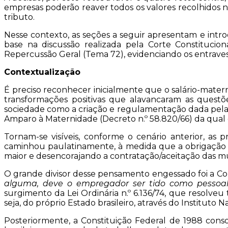
empresas poderão reaver todos os valores recolhidos n
tributo.
Nesse contexto, as seções a seguir apresentam e int
base na discussão realizada pela Corte Constitucio
Repercussão Geral (Tema 72), evidenciando os entraves 
Contextualização
É preciso reconhecer inicialmente que o salário-matern
transformações positivas que alavancaram as questõ
sociedade como a criação e regulamentação dada pela C
Amparo à Maternidade (Decreto n.º 58.820/66) da qual o B
Tornam-se visíveis, conforme o cenário anterior, as 
caminhou paulatinamente, à medida que a obrigação 
maior e desencorajando a contratação/aceitação das m
O grande divisor desse pensamento engessado foi a Con
alguma, deve o empregador ser tido como pessoal
surgimento da Lei Ordinária n.º 6.136/74, que resolveu
seja, do próprio Estado brasileiro, através do Instituto
Posteriormente, a Constituição Federal de 1988 consol