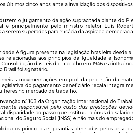
os últimos cinco anos, ante a invalidação dos dispositi
roduzem o julgamento da ação supracitada diante do Pl
nal e principalmente pelo ministro relator Luís Robe
a serem superados para eficácia da aspirada democracia 
idade é figura presente na legislação brasileira desde a
es relacionadas aos princípios da Igualdade e Isonom
onsolidação das Leis do Trabalho em 1946 e a influência
rasil foi signatário.
primeiras movimentações em prol da proteção da mater
legislativa do pagamento beneficiário recaía integra
ulheres no mercado de trabalho.
venção n.º 103 da Organização Internacional do Trabalho
mente responsável pelo custo das prestações devi
 tal disparidade ao passo que instituiu o ônus do salár
 Nacional do Seguro Social (INSS) e não mais do empregado
idou os princípios e garantias almejadas pelos anseios