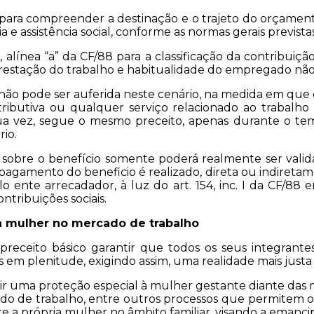
l para compreender a destinação e o trajeto do orçament
e assistência social, conforme as normas gerais previstas
c. I, alínea “a” da CF/88 para a classificação da contribu
restação do trabalho e habitualidade do empregado não s
 não pode ser auferida neste cenário, na medida em que
ributiva ou qualquer serviço relacionado ao trabalho
sua vez, segue o mesmo preceito, apenas durante o 
io.
ia sobre o benefício somente poderá realmente ser vali
 pagamento do beneficio é realizado, direta ou indireta
elo ente arrecadador, à luz do art. 154, inc. I da CF/
ntribuições sociais.
à mulher no mercado de trabalho
receito básico garantir que todos os seus integrant
m plenitude, exigindo assim, uma realidade mais justa e 
r uma proteção especial à mulher gestante diante das m
cado de trabalho, entre outros processos que permit
re a própria mulher no âmbito familiar, visando a emanc