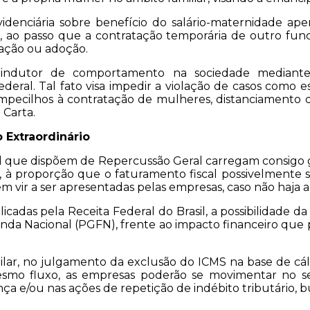
evidenciária sobre benefício do salário-maternidade
, ao passo que a contratação temporária de outro funcio
tação ou adoção.
ndutor de comportamento na sociedade mediante a 
ral. Tal fato visa impedir a violação de casos como e
mpecilhos à contratação de mulheres, distanciamento d
 Carta.
 Extraordinário
l que dispõem de Repercussão Geral carregam consigo 
 à proporção que o faturamento fiscal possivelmente 
m vir a ser apresentadas pelas empresas, caso não haja a
licadas pela Receita Federal do Brasil, a possibilida
enda Nacional (PGFN), frente ao impacto financeiro qu
milar, no julgamento da exclusão do ICMS na base de cá
smo fluxo, as empresas poderão se movimentar no se
 e/ou nas ações de repetição de indébito tributário, bu